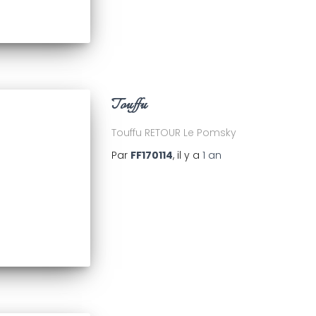
Touffu
Touffu RETOUR Le Pomsky
Par
FF170114
, il y a
1 an