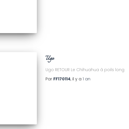
Ugo
Ugo RETOUR Le Chihuahua à poils long
Par
FF170114
, il y a
1 an