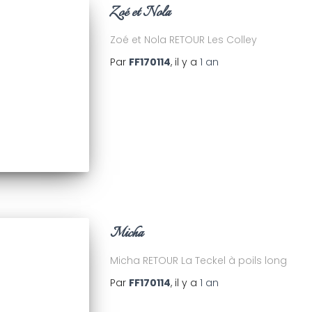
Zoé et Nola
Zoé et Nola RETOUR Les Colley
Par
FF170114
, il y a
1 an
Micha
Micha RETOUR La Teckel à poils long
Par
FF170114
, il y a
1 an